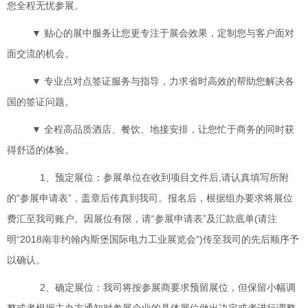
您全程无忧参展。
▼
贴心的展中服务让您更专注于展会效果，定制您与客户面对
面交流的机会。
▼
专业点对点签证服务与指导，力求省时高效的帮助您解决各
国的签证问题。
▼
全程高品质酒店、餐饮、地接安排，让
您忙于商务的同时获
得舒适的体验。
1、预定展位：参展单位在收到项目文件后,请认真填写所附
的“参展申请表”，盖章后传真到我司。报名后，根据组办要求将展位
费汇至我司账户。因展位有限，请“参展申请表”及汇款底单(请注
明“
201
8
南非约翰内斯堡国际电力工业展览会
”)传至我司的先后顺序予
以确认。
2、确定展位：我司将按参展商要求预留展位，但保留小幅调