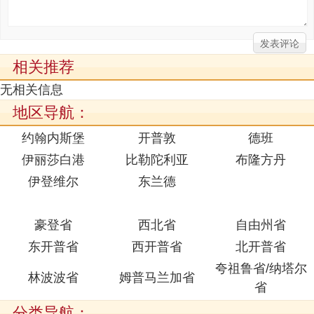
相关推荐
无相关信息
地区导航：
约翰内斯堡
开普敦
德班
伊丽莎白港
比勒陀利亚
布隆方丹
伊登维尔
东兰德
豪登省
西北省
自由州省
东开普省
西开普省
北开普省
夸祖鲁省/纳塔尔
林波波省
姆普马兰加省
省
分类导航：