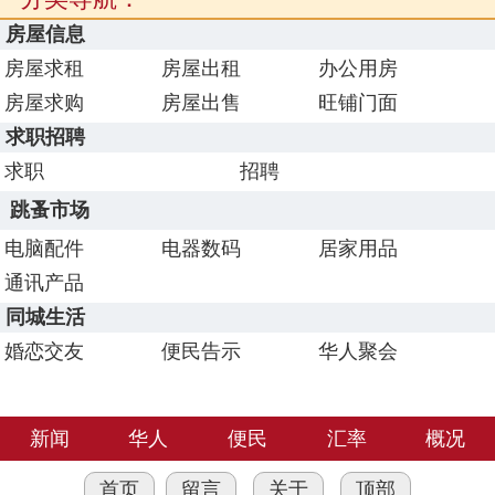
房屋信息
房屋求租
房屋出租
办公用房
房屋求购
房屋出售
旺铺门面
求职招聘
求职
招聘
跳蚤市场
电脑配件
电器数码
居家用品
通讯产品
同城生活
婚恋交友
便民告示
华人聚会
新闻
华人
便民
汇率
概况
首页
留言
关于
顶部