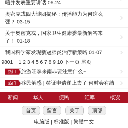
晤并发表重要讲话 06-24
奥密克戎四大谜团揭秘：传播能力为何这么
强？ 03-15
关于奥密克戎，国家卫生健康委最新解答来
了！ 01-18
我国科学家发现新冠肺炎治疗新策略 01-07
9801
1
2
3
4
5
6
7
8
9
10
下一页
尾页
旅游旺季来南非要注意什么~
热门
移民解惑 | 签证申请递上去了 何时会有结
热门
果？
新闻
华人
便民
汇率
概况
首页
留言
关于
顶部
电脑版
|
标准版
|
繁體中文