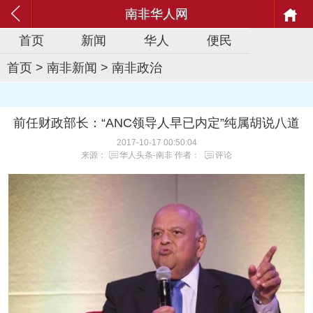
南非华人网
首页
新闻
华人
便民
首页
>
南非新闻
>
南非政治
前任财政部长：“ANC领导人早已内定”纯属胡说八道
2017-10-17 00:50:04
来源：
华人头条-南非
作者：
评论