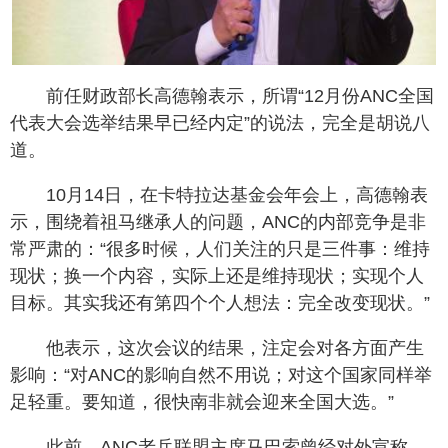
前任财政部长高德翰表示，所谓“
12
月份
ANC
全国
代表大会选举结果早已经内定”的说法，完全是胡说八
道。
10
月
14
日，在卡特拉达基金会年会上，高德翰表
示，围绕着祖马继承人的问题，
ANC
的内部竞争是非
常严肃的：“很多时候，人们关注的只是三件事：维持
现状；换一个内容，实际上还是维持现状；实现个人
目标。其实我还有第四个个人想法：完全改变现状。”
他表示，这次会议的结果，注定会对各方面产生
影响：“对
ANC
的影响自然不用说；对这个国家同样举
足轻重。要知道，很快南非就会迎来全国大选。”
此前，
ANC
老兵联盟主席马巴索曾经对外宣称，