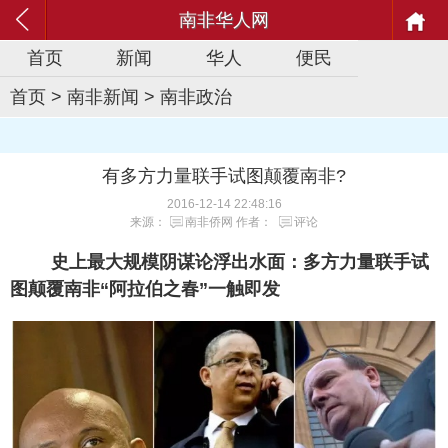
南非华人网
首页
新闻
华人
便民
首页
>
南非新闻
>
南非政治
有多方力量联手试图颠覆南非?
2016-12-14 22:48:16
来源：
南非侨网
作者：
评论
史上最大规模阴谋论浮出水面：多方力量联手试
图颠覆南非“阿拉伯之春”一触即发