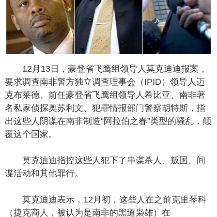
12月13日，豪登省飞鹰组领导人莫克迪迪报案，
要求调查南非警方独立调查理事会（IPID）领导人迈
克布莱德、前任豪登省飞鹰组领导人希比亚、南非著
名私家侦探奥苏利文、犯罪情报部门警察胡特斯，指
出这些人阴谋在南非制造“阿拉伯之春”类型的骚乱，颠
覆这个国家。
莫克迪迪指控这些人犯下了串谋杀人、叛国、间
谍活动和其他罪行。
莫克迪迪表示，12月初，这些人在之前克里琴科
（捷克商人，被认为是南非的黑道枭雄）在