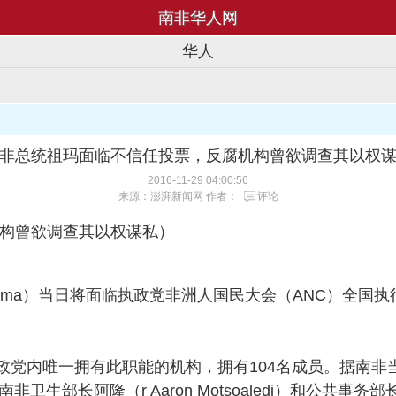
南非华人网
华人
非总统祖玛面临不信任投票，反腐机构曾欲调查其以权
2016-11-29 04:00:56
来源：澎湃新闻网 作者：
评论
构曾欲调查其以权谋私）
b Zuma）当日将面临执政党非洲人国民大会（ANC）全
党内唯一拥有此职能的机构，拥有104名成员。据南非当地
非卫生部长阿隆（r Aaron Motsoaledi）和公共事务