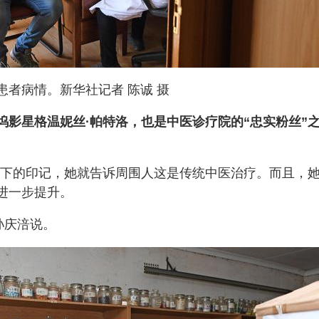
者病情。新华社记者 陈诚 摄
坞影星格温妮丝·帕特洛，也是中医诊疗院的“忠实粉丝”
留下的印记，她就告诉周围人这是传统中医治疗。而且，她
进一步提升。
孙庆涪说。