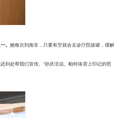
之一。
她每次到南非，只要有空就会去诊疗院拔罐，缓解
还到处帮我们宣传。”孙庆涪说。帕特洛背上印记的照