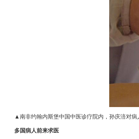
▲南非约翰内斯堡中国中医诊疗院内，孙庆涪对病人
多国病人前来求医