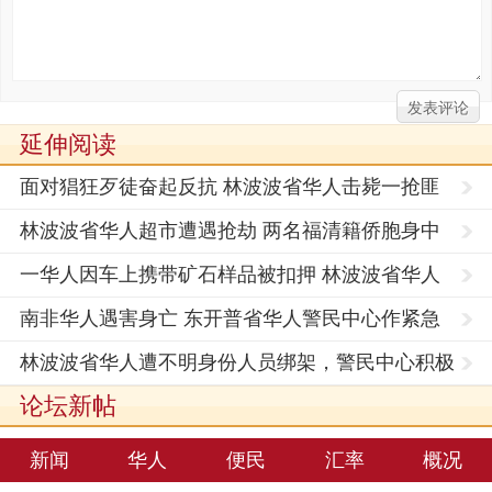
延伸阅读
面对猖狂歹徒奋起反抗 林波波省华人击毙一抢匪
林波波省华人超市遭遇抢劫 两名福清籍侨胞身中
三枪(图
一华人因车上携带矿石样品被扣押 林波波省华人
警民中
南非华人遇害身亡 东开普省华人警民中心作紧急
说明
林波波省华人遭不明身份人员绑架，警民中心积极
提供帮助
论坛新帖
新闻
华人
便民
汇率
概况