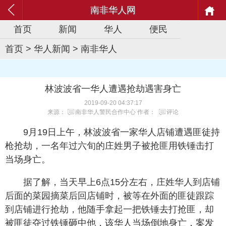
南非华人网
首页
新闻
华人
便民
首页
>
华人新闻
>
南非华人
林波波省一华人遭遇抢劫遇害身亡
2019-09-20 04:37:17
来源：
南非华人警民合作中心
作者：
评论
9月19日上午，林波波省一家华人店铺遭遇匪徒持
枪抢劫，一名年过六旬的庄姓男子被抢匪用铁锤击打
当场身亡。
据了解，当天早上6点15分左右，庄姓华人到店铺
后面的菜园摘菜后回店铺时，被等在外面的匪徒跟踪
到店铺进行抢劫，他随手拿起一把铁锤去打抢匪，却
被匪徒夺过铁锤砸中他，该华人当场倒地身亡，案发