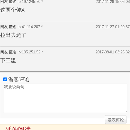
网友 匿名
ip:197.245.70.*
2017-11-28 15:06:08
这两个傻X
网友 匿名
ip:41.114.207.*
2017-11-27 01:29:37
拉出去毙了
网友 匿名
ip:105.251.52.*
2017-08-01 03:25:32
下三滥
游客评论
延伸阅读