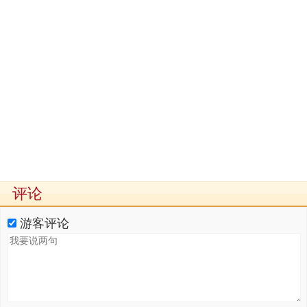
评论
游客评论