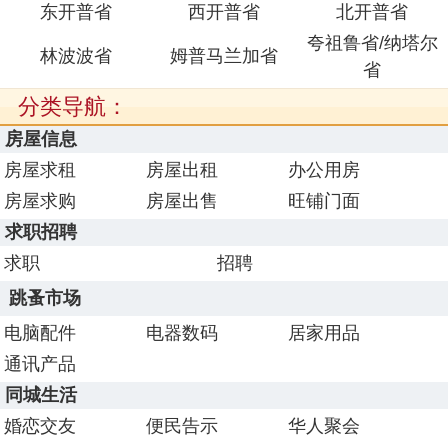
东开普省
西开普省
北开普省
夸祖鲁省/纳塔尔
林波波省
姆普马兰加省
省
分类导航：
房屋信息
房屋求租
房屋出租
办公用房
房屋求购
房屋出售
旺铺门面
求职招聘
求职
招聘
跳蚤市场
电脑配件
电器数码
居家用品
通讯产品
同城生活
婚恋交友
便民告示
华人聚会