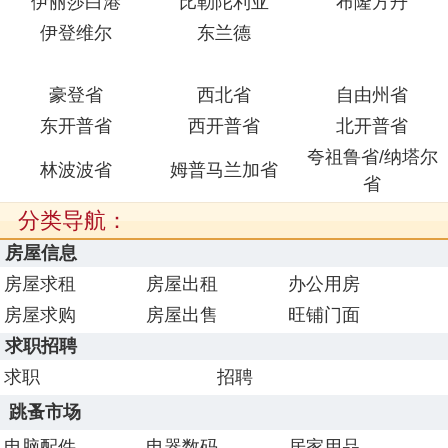
伊丽莎白港
比勒陀利亚
布隆方丹
伊登维尔
东兰德
豪登省
西北省
自由州省
东开普省
西开普省
北开普省
夸祖鲁省/纳塔尔
林波波省
姆普马兰加省
省
分类导航：
房屋信息
房屋求租
房屋出租
办公用房
房屋求购
房屋出售
旺铺门面
求职招聘
求职
招聘
跳蚤市场
电脑配件
电器数码
居家用品