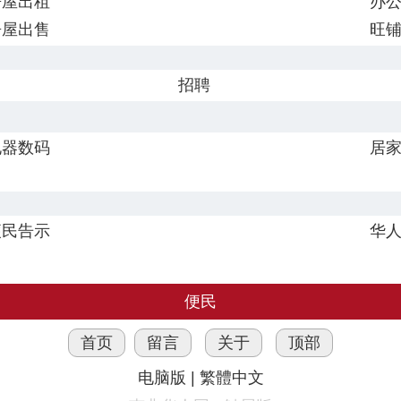
房屋出租
办
房屋出售
旺
招聘
电器数码
居
便民告示
华
便民
首页
留言
关于
顶部
电脑版
|
繁體中文