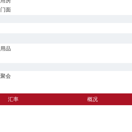
公用房
铺门面
家用品
人聚会
汇率
概况