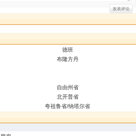
德班
布隆方丹
自由州省
北开普省
夸祖鲁省/纳塔尔省