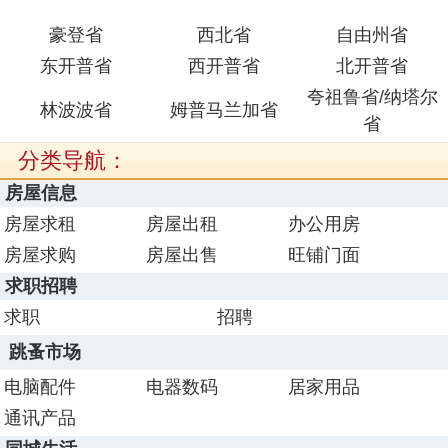
豪登省
西北省
自由州省
东开普省
西开普省
北开普省
夸祖鲁省/纳塔尔
林波波省
姆普马兰加省
省
分类导航：
房屋信息
房屋求租
房屋出租
办公用房
房屋求购
房屋出售
旺铺门面
求职招聘
求职
招聘
跳蚤市场
电脑配件
电器数码
居家用品
通讯产品