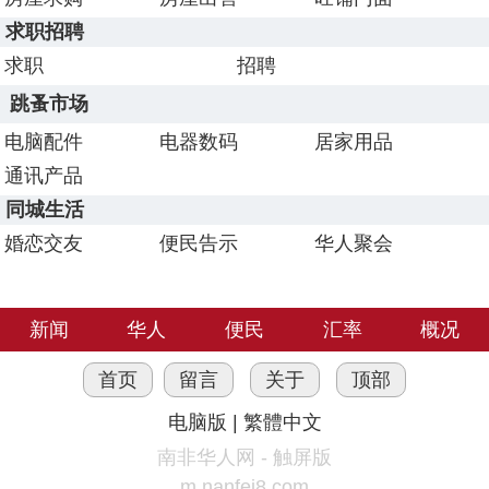
求职招聘
求职
招聘
跳蚤市场
电脑配件
电器数码
居家用品
通讯产品
同城生活
婚恋交友
便民告示
华人聚会
新闻
华人
便民
汇率
概况
首页
留言
关于
顶部
电脑版
|
繁體中文
南非华人网 - 触屏版
m.nanfei8.com