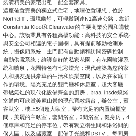
裝潢精美的豪宅出租，配全套家具。
這座佈置完美的獨立式住宅，地理位置理想，位於
Northcliff，環境幽靜，可輕鬆到達N1高速公路，靠近
Constantia Kloof和Clearwater的主要商業公園和購物
中心。該物業具有各種高檔功能：高科技的安全系統-
與安全公司相連的電子圍欄，具有提前移動檢測系
統，攝像頭系統，主門配有自動鎖和訪問密碼控制；
自動供電系統；維護良好的私家花園，有花園噴灌系
統和噴泉，花園特色有七彩燈光；現代建築為您的家
人和朋友提供豪華的生活和娛樂空間，以及在家庭工
作的環境。陽光充足的雙門廳和休息室，超大客廳，
帶燃氣灶的現代化設備齊全的廚房，braai insde燒烤
室通向可欣賞美麗山景的現代寬敞露台，辦公室，賓
客臥室，樓上5個超大臥室，帶有充足的內置櫥櫃空
間，美麗的主臥室，套間浴室，3間浴室，健身房，4
個車庫和充足的停車位，帶有獨立衛生間和淋浴間的
僕人區，以及儲藏室，配備了光纖和DSTV 。每間房