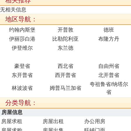
相关推荐
无相关信息
地区导航：
约翰内斯堡
开普敦
德班
伊丽莎白港
比勒陀利亚
布隆方丹
伊登维尔
东兰德
豪登省
西北省
自由州省
东开普省
西开普省
北开普省
夸祖鲁省/纳塔尔
林波波省
姆普马兰加省
省
分类导航：
房屋信息
房屋求租
房屋出租
办公用房
房屋求购
房屋出售
旺铺门面