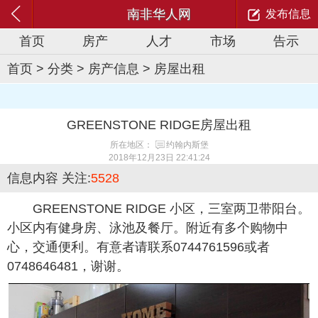
南非华人网
发布信息
首页
房产
人才
市场
告示
首页
>
分类
>
房产信息
>
房屋出租
GREENSTONE RIDGE房屋出租
所在地区：
约翰内斯堡
2018年12月23日 22:41:24
信息内容
关注:
5528
GREENSTONE RIDGE 小区，三室两卫带阳台。
小区内有健身房、泳池及餐厅。附近有多个购物中
心，交通便利。有意者请联系0744761596或者
0748646481，谢谢。