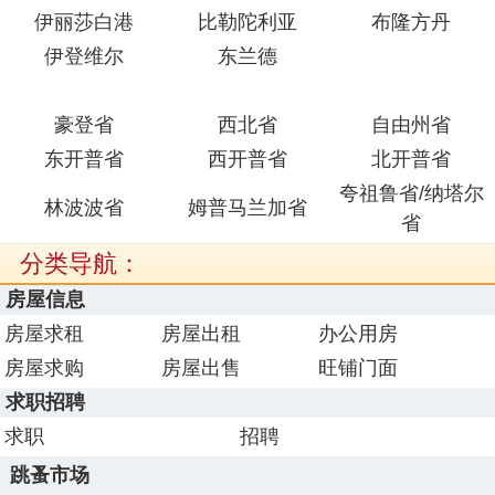
伊丽莎白港
比勒陀利亚
布隆方丹
伊登维尔
东兰德
豪登省
西北省
自由州省
东开普省
西开普省
北开普省
夸祖鲁省/纳塔尔
林波波省
姆普马兰加省
省
分类导航：
房屋信息
房屋求租
房屋出租
办公用房
房屋求购
房屋出售
旺铺门面
求职招聘
求职
招聘
跳蚤市场