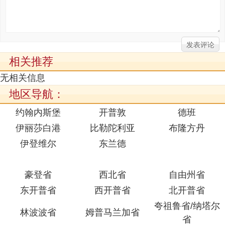
相关推荐
无相关信息
地区导航：
约翰内斯堡
开普敦
德班
伊丽莎白港
比勒陀利亚
布隆方丹
伊登维尔
东兰德
豪登省
西北省
自由州省
东开普省
西开普省
北开普省
夸祖鲁省/纳塔尔
林波波省
姆普马兰加省
省