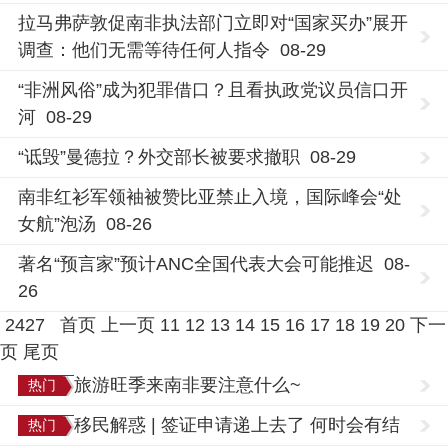
拉马弗萨敦促南非执法部门立即对“国家买办”展开
调查：他们无需等待任何人指令 08-29
“非洲风俗”成为犯罪借口？且看执政党议员信口开
河 08-29
“诋毁”曼德拉？外交部长被要求撤职 08-29
南非红衫军领袖被赞比亚禁止入境，国际峰会“处
女航”泡汤 08-26
著名“预言家”预计ANC全国代表大会可能推迟 08-
26
2427
首页
上一页
11
12
13
14
15
16
17
18
19
20
下一
页
尾页
旅游旺季来南非要注意什么~
热门
移民解惑 | 签证申请递上去了 何时会有结
热门