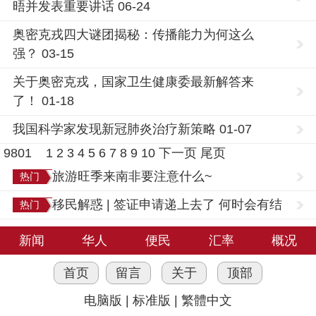
晤并发表重要讲话 06-24
奥密克戎四大谜团揭秘：传播能力为何这么
强？ 03-15
关于奥密克戎，国家卫生健康委最新解答来
了！ 01-18
我国科学家发现新冠肺炎治疗新策略 01-07
9801
1
2
3
4
5
6
7
8
9
10
下一页
尾页
旅游旺季来南非要注意什么~
热门
移民解惑 | 签证申请递上去了 何时会有结
热门
果？
新闻
华人
便民
汇率
概况
首页
留言
关于
顶部
电脑版
|
标准版
|
繁體中文